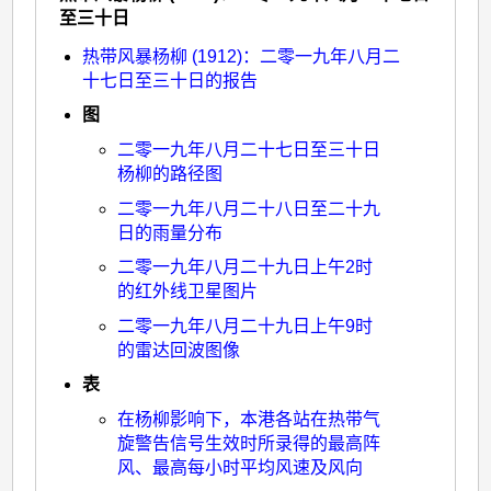
旋
至三十日
>
热带风暴杨柳 (1912)：二零一九年八月二
热
十七日至三十日的报告
带
图
风
二零一九年八月二十七日至三十日
杨柳的路径图
暴
二零一九年八月二十八日至二十九
杨
日的雨量分布
柳
二零一九年八月二十九日上午2时
(1912)：
的红外线卫星图片
二
二零一九年八月二十九日上午9时
的雷达回波图像
零
一
表
九
在杨柳影响下，本港各站在热带气
旋警告信号生效时所录得的最高阵
年
风、最高每小时平均风速及风向