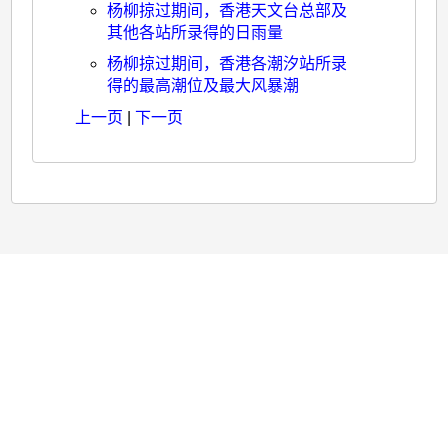
八
杨柳掠过期间，香港天文台总部及
月
其他各站所录得的日雨量
二
杨柳掠过期间，香港各潮汐站所录
得的最高潮位及最大风暴潮
十
上一页
|
下一页
七
日
至
三
十
日