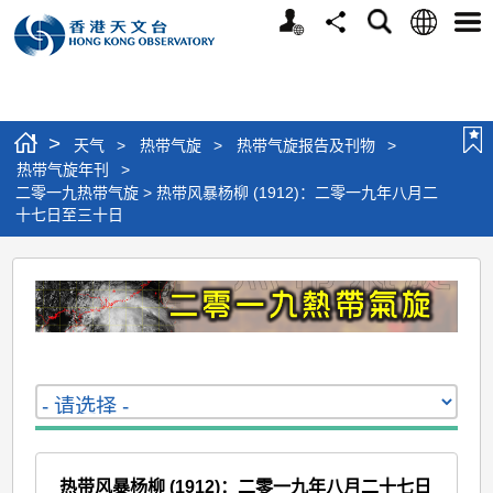
个
语
搜
分
选
人
言
寻
享
单
版
网
站
>
天气
>
热带气旋
>
热带气旋报告及刊物
>
热带气旋年刊
>
二零一九热带气旋 > 热带风暴杨柳 (1912)：二零一九年八月二
十七日至三十日
二
零
一
九
热
带
气
热带风暴杨柳 (1912)：二零一九年八月二十七日