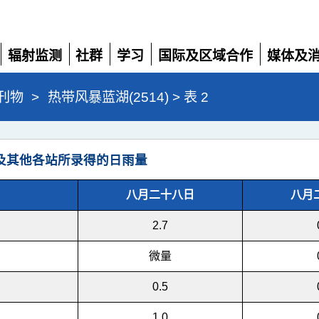
辐射监测
社群
学习
国际及区域合作
媒体及
展
展
展
展
展
开
开
开
开
开
刊物
>
热带风暴蓝湖(2514) > 表 2
及其他各站所录得的日雨量
八月二十八日
八月
2.7
微量
0.5
1.0