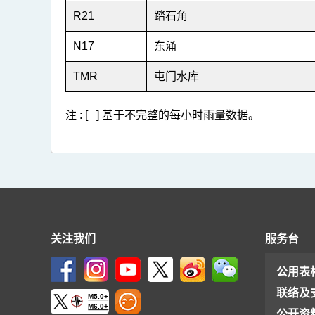
R21
踏石角
N17
东涌
TMR
屯门水库
注 : [ ] 基于不完整的每小时雨量数据。
关注我们
服务台
公用表
联络及
M5.0+
M6.0+
公开资