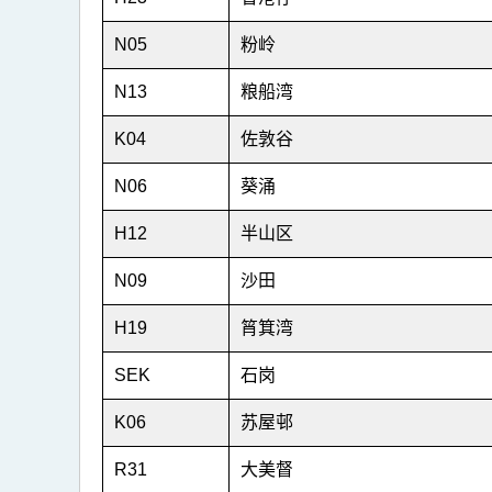
表
2
N05
粉岭
N13
粮船湾
K04
佐敦谷
N06
葵涌
H12
半山区
N09
沙田
H19
筲箕湾
SEK
石岗
K06
苏屋邨
R31
大美督