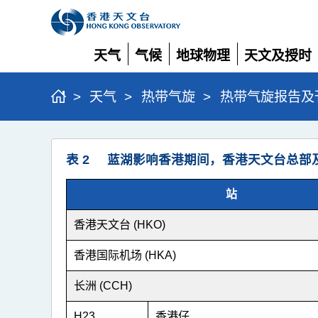
天气
气候
地球物理
天文及授时
展
展
展
展
开
开
开
开
>
天气
>
热带气旋
>
热带气旋报告及
热
表 2 蓝湖影响香港期间，香港天文台总部
带
风
站
暴
香港天文台 (HKO)
蓝
湖
香港国际机场 (HKA)
(2514)
长洲 (CCH)
>
H23
香港仔