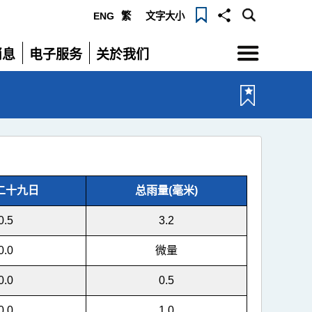
ENG
繁
文字大小
选
消息
电子服务
关於我们
单
展
展
开
开
二十九日
总雨量(毫米)
0.5
3.2
0.0
微量
0.0
0.5
0.0
1.0