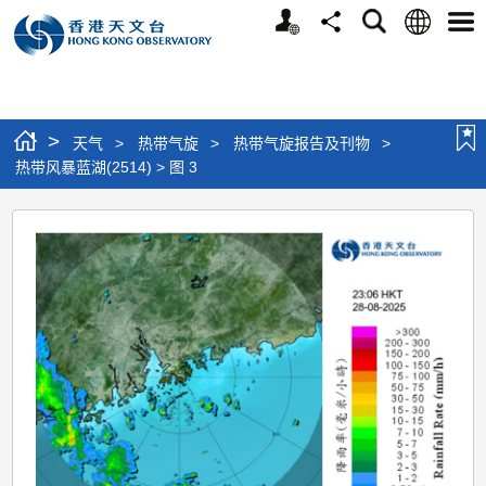
个
语
搜
分
选
人
言
寻
享
单
版
网
站
>
天气
>
热带气旋
>
热带气旋报告及刊物
>
热带风暴蓝湖(2514) > 图 3
热
带
风
暴
蓝
湖
(2514)
>