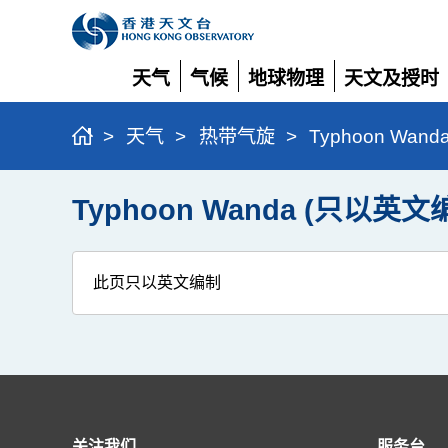
天气
气候
地球物理
天文及授时
展
展
展
展
开
开
开
开
>
天气
>
热带气旋
>
Typhoon Wan
Typhoon Wanda (只以英文
此页只以英文编制
关注我们
服务台