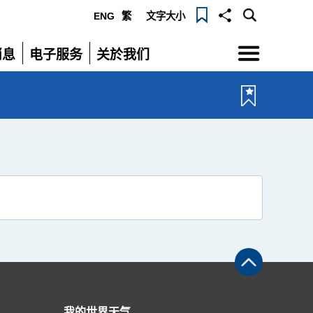
ENG
繁
文字大小
选
消息
电子服务
关於我们
单
展
展
开
开
我的世界天气