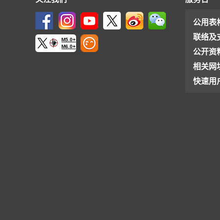
公用表
联络及
M5.0+
M6.0+
公开资
相关网
快速用