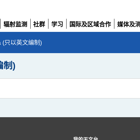
辐射监测
社群
学习
国际及区域合作
媒体及
展
展
展
展
展
开
开
开
开
开
da (只以英文编制)
编制)
我的天文台