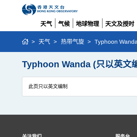
天气
气候
地球物理
天文及授时
展
展
展
展
开
开
开
开
>
天气
>
热带气旋
>
Typhoon Wan
Typhoon Wanda (只以英文
此页只以英文编制
关注我们
服务台