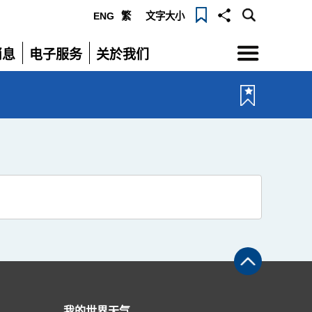
ENG
繁
文字大小
选
消息
电子服务
关於我们
单
展
展
开
开
我的世界天气