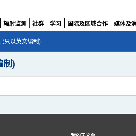
辐射监测
社群
学习
国际及区域合作
媒体及
展
展
展
展
展
开
开
开
开
开
da (只以英文编制)
编制)
我的天文台