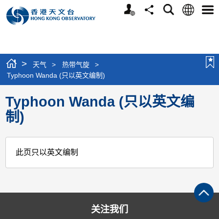
个
语
搜
分
选
人
言
寻
享
单
版
网
站
>
天气
>
热带气旋
>
Typhoon Wanda (只以英文编制)
Typhoon Wanda (只以英文编
制)
此页只以英文编制
关注我们