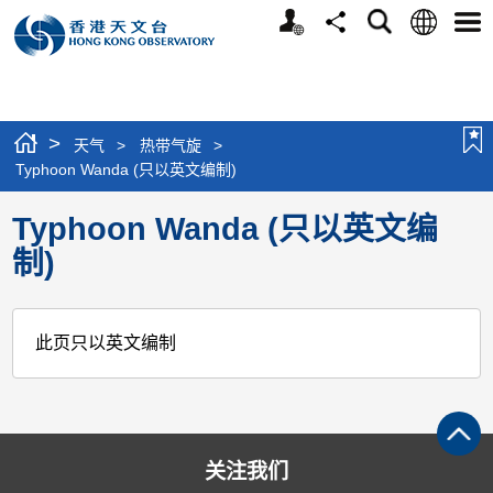
个
语
搜
分
选
人
言
寻
享
单
版
网
站
>
天气
>
热带气旋
>
Typhoon Wanda (只以英文编制)
Typhoon Wanda (只以英文编
制)
此页只以英文编制
关注我们