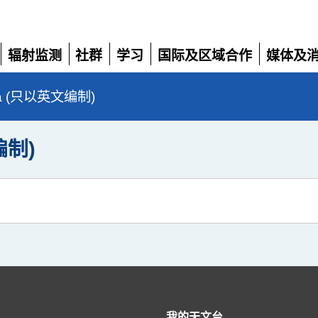
辐射监测
社群
学习
国际及区域合作
媒体及
展
展
展
展
展
开
开
开
开
开
da (只以英文编制)
编制)
我的天文台