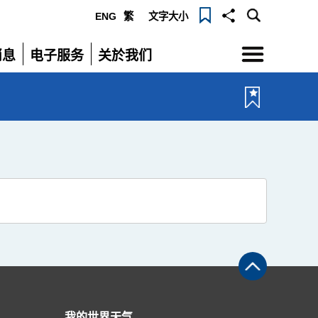
ENG
繁
文字大小
选
消息
电子服务
关於我们
单
展
展
开
开
我的世界天气