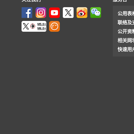
公用表
联络及
M5.0+
M6.0+
公开资
相关网
快速用