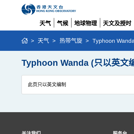
天气
气候
地球物理
天文及授时
展
展
展
展
开
开
开
开
>
天气
>
热带气旋
>
Typhoon Wan
Typhoon Wanda (只以英文
此页只以英文编制
关注我们
服务台