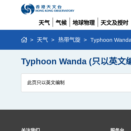
天气
气候
地球物理
天文及授时
展
展
展
展
开
开
开
开
>
天气
>
热带气旋
>
Typhoon Wan
Typhoon Wanda (只以英文
此页只以英文编制
关注我们
服务台