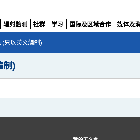
辐射监测
社群
学习
国际及区域合作
媒体及
展
展
展
展
展
开
开
开
开
开
da (只以英文编制)
编制)
我的天文台