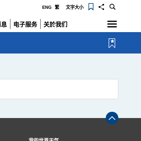
ENG
繁
文字大小
选
消息
电子服务
关於我们
单
展
展
开
开
我的世界天气