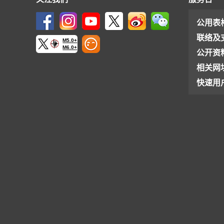
公用表
联络及
M5.0+
M6.0+
公开资
相关网
快速用