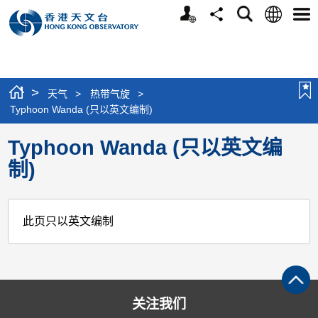
个
语
搜
分
选
人
言
寻
享
单
版
网
站
>
天气
>
热带气旋
>
Typhoon Wanda (只以英文编制)
Typhoon Wanda (只以英文编
制)
此页只以英文编制
关注我们