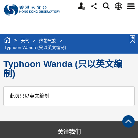
个
语
搜
分
选
人
言
寻
享
单
版
网
站
>
天气
>
热带气旋
>
Typhoon Wanda (只以英文编制)
Typhoon Wanda (只以英文编
制)
此页只以英文编制
关注我们