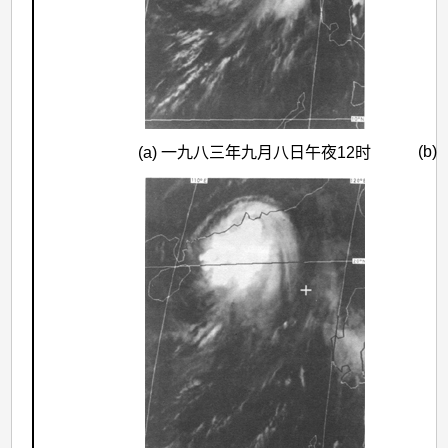
(b
(a) 一九八三年九月八日午夜12时