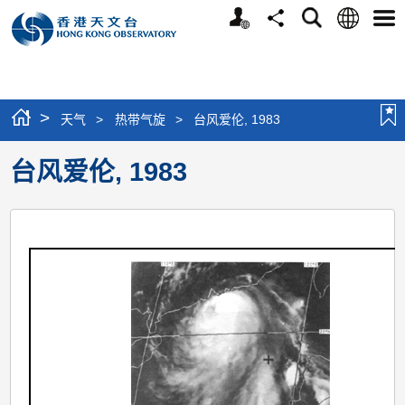
个
语
搜
分
选
人
言
寻
享
单
版
网
站
>
天气
>
热带气旋
>
台风爱伦, 1983
台风爱伦, 1983