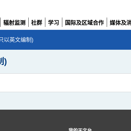
辐射监测
社群
学习
国际及区域合作
媒体及
展
展
展
展
展
开
开
开
开
开
e (只以英文编制)
制)
我的天文台