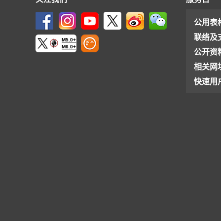
公用表
联络及
M5.0+
M6.0+
公开资
相关网
快速用