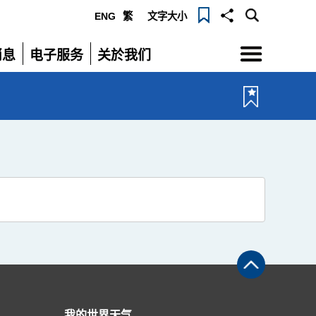
ENG
繁
文字大小
选
消息
电子服务
关於我们
单
展
展
开
开
我的世界天气