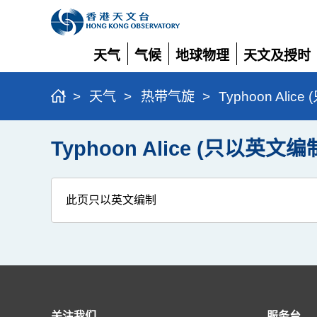
天气
气候
地球物理
天文及授时
展
展
展
展
开
开
开
开
>
天气
>
热带气旋
>
Typhoon Alic
Typhoon Alice (只以英文编
此页只以英文编制
关注我们
服务台