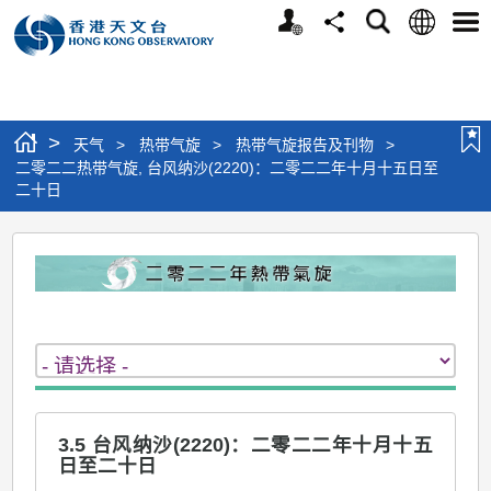
个
语
搜
分
选
人
言
寻
享
单
版
网
站
>
天气
>
热带气旋
>
热带气旋报告及刊物
>
二零二二热带气旋, 台风纳沙(2220)：二零二二年十月十五日至
二十日
二
零
二
二
热
带
3.5 台风纳沙(2220)：二零二二年十月十五
气
日至二十日
旋,