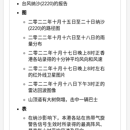
台风纳沙(2220)的报告
台
图
风
二零二二年十月十五日至二十日纳沙
纳
(2220)的路径图
沙
二零二二年十月十六日至十八日的雨
(2220)：
量分布
二
二零二二年十月十七日晚上8时正香
零
港各站录得的十分钟平均风向和风速
二
二零二二年十月十七日晚上8时左右
的红外线卫星图片
二
二零二二年十月十八日下午3时正的
年
雷达回波图像
十
山顶道有大树倒塌，击中一辆巴士
月
表
十
在纳沙影响下，本港各站在热带气旋
五
警告信号生效时所录得的最高阵风、