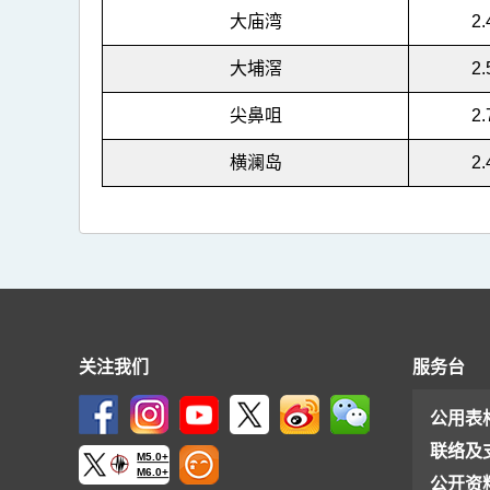
(2517)
大庙湾
2.
>
大埔滘
2.
表
4
尖鼻咀
2.
横澜岛
2.
关注我们
服务台
公用表
联络及
M5.0+
M6.0+
公开资