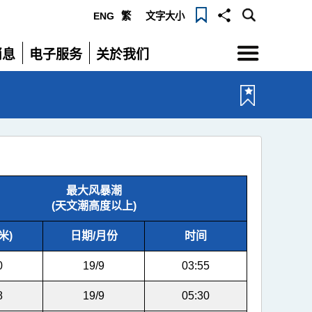
ENG
繁
文字大小
选
消息
电子服务
关於我们
单
展
展
开
开
最大风暴潮
(天文潮高度以上)
米)
日期/月份
时间
0
19/9
03:55
8
19/9
05:30