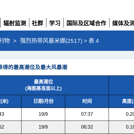
辐射监测
社群
学习
国际及区域合作
媒体及
展
展
展
展
展
开
开
开
开
开
刊物
>
强烈热带风暴米娜(2517) > 表 4
录得的最高潮位及最大风暴潮
最高潮位
(海图基准面以上)
(米)
日期/月份
时间
高度(
43
19/9
07:37
0.2
52
19/9
06:32
0.1