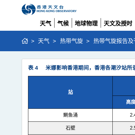
天气
气候
地球物理
天文及授时
展
展
展
展
开
开
开
开
>
天气
>
热带气旋
>
热带气旋报告及
强
表 4 米娜影响香港期间，香港各潮汐站所
烈
热
带
站
风
高度
暴
鰂鱼涌
2.
米
娜
石壁
2.