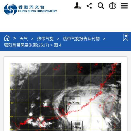
个
语
搜
分
选
人
言
寻
享
单
版
网
站
>
天气
>
热带气旋
>
热带气旋报告及刊物
>
强烈热带风暴米娜(2517) > 图 4
强
烈
热
带
风
暴
米
娜