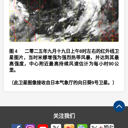
(2517)
>
图
4
图 4 二零二五年九月十九日上午8时左右的红外线卫
星图片，当时米娜增强为强烈热带风暴，并达到其最
高强度，中心附近最高持续风速估计为每小时90公
里。
〔此卫星图像接收自日本气象厅的向日葵9号卫星。〕
关注我们
M5.0+