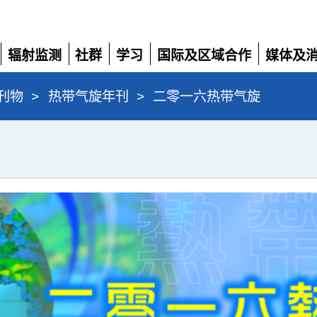
辐射监测
社群
学习
国际及区域合作
媒体及
展
展
展
展
展
开
开
开
开
开
刊物
>
热带气旋年刊
>
二零一六热带气旋