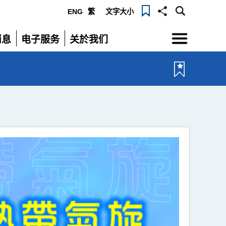
ENG
繁
文字大小
选
消息
电子服务
关於我们
单
展
展
开
开