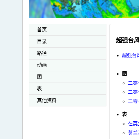
首页
超强台风
目录
路径
超强台
动画
图
图
二零
表
二零
其他资料
二零
表
在莫
莫兰