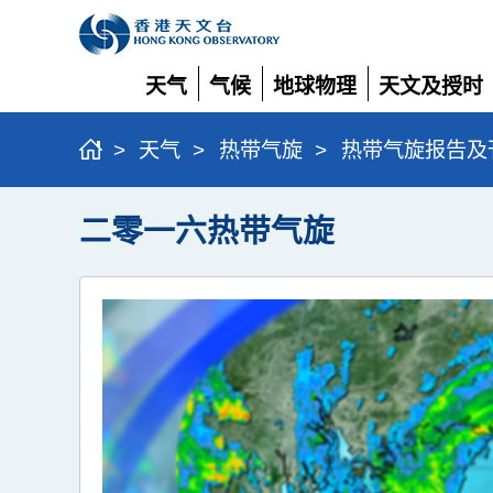
天气
气候
地球物理
天文及授时
展
展
展
展
开
开
开
开
>
天气
>
热带气旋
>
热带气旋报告及
二零一六热带气旋