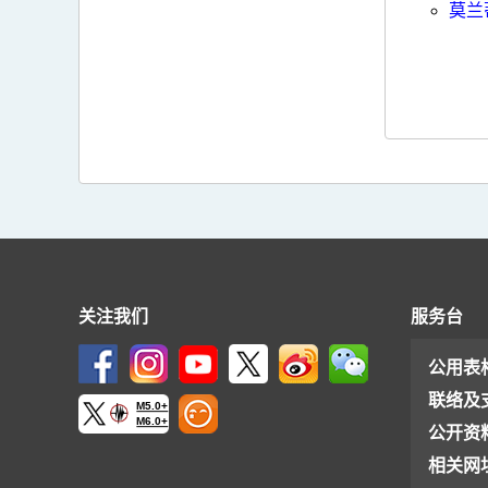
莫兰
关注我们
服务台
公用表
联络及
M5.0+
M6.0+
公开资
相关网