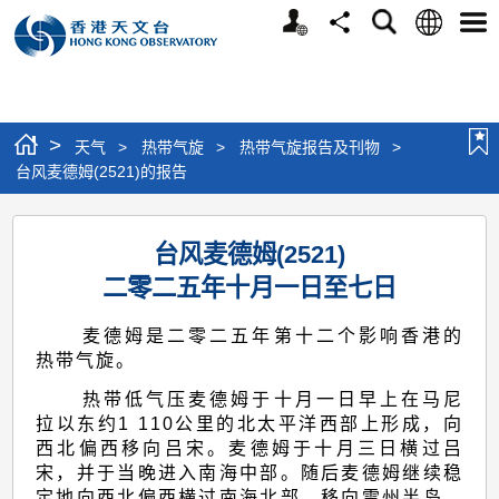
个
语
搜
分
选
人
言
寻
享
单
版
网
站
>
天气
>
热带气旋
>
热带气旋报告及刊物
>
台风麦德姆(2521)的报告
台
台风麦德姆(2521)
风
二零二五年十月一日至七日
麦
德
麦德姆是二零二五年第十二个影响香港的
姆
热带气旋。
(2521)
热带低气压麦德姆于十月一日早上在马尼
拉以东约1 110公里的北太平洋西部上形成，向
的
西北偏西移向吕宋。麦德姆于十月三日横过吕
报
宋，并于当晚进入南海中部。随后麦德姆继续稳
定地向西北偏西横过南海北部，移向雷州半岛。