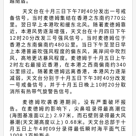
越南盾。
天文台在十月三日下午7时40分发出一号戒
备信号，当时麦德姆集结在香港之东南约770公
里。翌日早上本港吹和缓东北风。随著麦德姆靠
近，本港风势逐渐增强，天文台在十月四日下午
12时20分改发三号强风信号，当时麦德姆位于
香港之东南偏南约480公里。当日下午至翌日早
上本港普遍吹强风程度的偏东风，离岸间中吹烈
风，高地更达暴风程度。麦德姆于十月五日上午
2时左右最接近香港，在本港之西南偏南约340
公里掠过。随著麦德姆远离香港，本港风力逐渐
减弱，天文台分别于十月五日下午3时40分改发
一号戒备信号，并于十月五日晚上10时20分取
消所有热带气旋警告信号。
麦德姆吹袭香港期间，没有严重破坏报
告。在麦德姆的影响下，尖鼻咀录得最高潮位
(海图基准面以上) 2.97米，而石壁则录得最大风
暴潮(天文潮高度以上) 0.68米。天文台总部于十
月五日上午4时09分录得最低瞬时海平面气压
1008.1百帕斯卡。