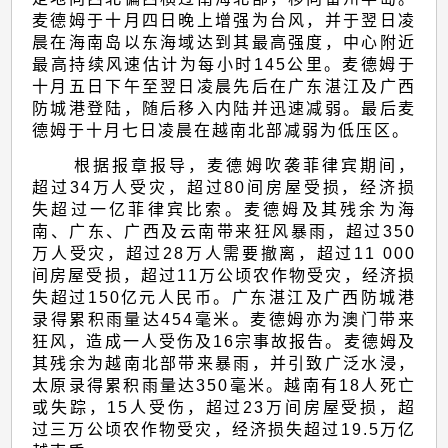
告
麦德姆于十月四日晚上增强为台风，并于翌日凌
晨在海南岛以东海域达到其最高强度，中心附近
最高持续风速估计为每小时145公里。麦德姆于
十月五日下午至翌日凌晨先后在广东湛江及广西
防城港登陆，随后移入内陆并迅速减弱。最后麦
德姆于十月七日凌晨在越南北部减弱为低压区。
根据报章报导，麦德姆吹袭菲律宾期间，
超过34万人受灾，超过80间房屋受损，经济损
失超过一亿菲律宾比索。麦德姆及其残余为海
南、广东、广西及云南带来狂风暴雨，超过350
万人受灾，超过28万人需要撤离，超过11 000
间房屋受损，超过11万公顷农作物受灾，经济损
失超过150亿元人民币。广东湛江及广西防城港
录得累积雨量达454毫米。麦德姆亦为澳门带来
狂风，造成一人受伤及16宗事故报告。麦德姆及
其残余为越南北部带来暴雨，并引致广泛水浸，
太原录得累积雨量达350毫米。越南有18人死亡
或失踪，15人受伤，超过23万间房屋受损，超
过三万公顷农作物受灾，经济损失超过19.5万亿