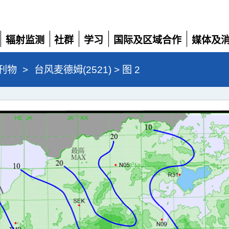
辐射监测
社群
学习
国际及区域合作
媒体及
展
展
展
展
展
开
开
开
开
开
刊物
>
台风麦德姆(2521) > 图 2