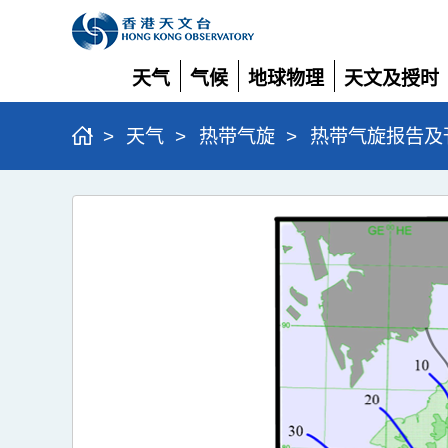
天气
气候
地球物理
天文及授时
展
展
展
展
开
开
开
开
>
天气
>
热带气旋
>
热带气旋报告及
台
风
麦
德
姆
(2521)
>
图