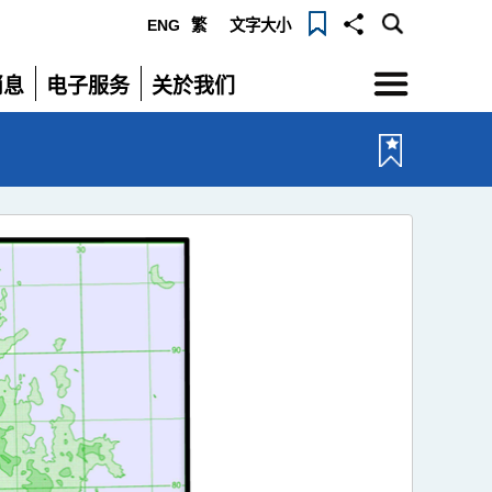
ENG
繁
文字大小
选
消息
电子服务
关於我们
单
展
展
开
开