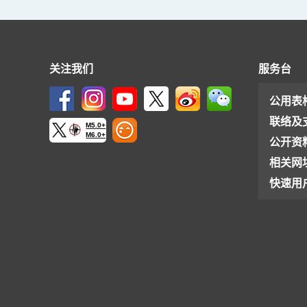
关注我们
服务台
公用表
联络及
M5.0+
M6.0+
公开资
相关网
快速用