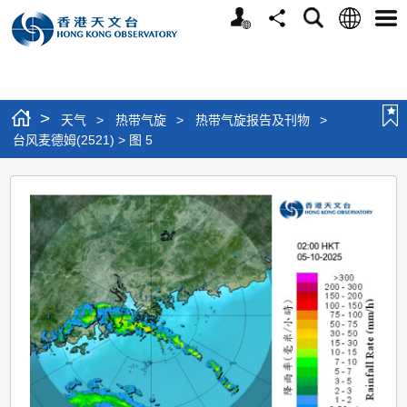
个
语
搜
分
选
人
言
寻
享
单
版
网
站
>
天气
>
热带气旋
>
热带气旋报告及刊物
>
台风麦德姆(2521) > 图 5
台
风
麦
德
姆
(2521)
>
图