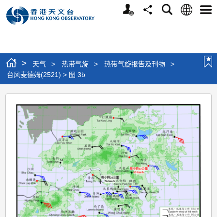
个
语
搜
分
选
人
言
寻
享
单
版
网
站
>
天气
>
热带气旋
>
热带气旋报告及刊物
>
台风麦德姆(2521) > 图 3b
台
风
麦
德
姆
(2521)
>
图