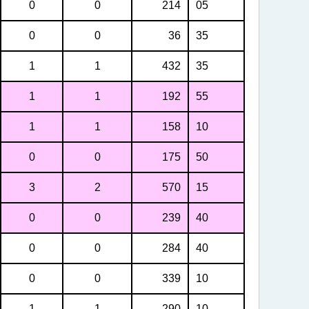
0
0
214
05
0
0
36
35
1
1
432
35
1
1
192
55
1
1
158
10
0
0
175
50
3
2
570
15
0
0
239
40
0
0
284
40
0
0
339
10
1
1
290
10