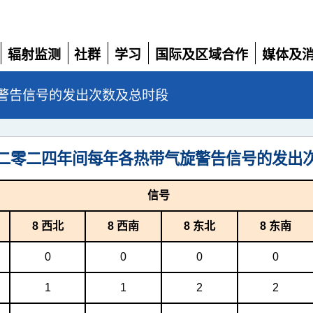
辐射监测
社群
学习
国际及区域合作
媒体及
展
展
展
展
展
开
开
开
开
开
警告信号的发出次数及总时段
二零二四年间每年各热带气旋警告信号的发出
信号
8 西北
8 西南
8 东北
8 东南
0
0
0
0
1
1
2
2