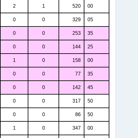
2
1
520
00
0
0
329
05
0
0
253
35
0
0
144
25
1
0
158
00
0
0
77
35
0
0
142
45
0
0
317
50
0
0
86
50
1
0
347
00