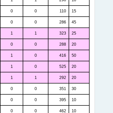
0
0
110
15
0
0
286
45
1
1
323
25
0
0
288
20
1
0
416
50
1
0
525
20
1
1
292
20
0
0
351
30
0
0
395
10
0
0
462
10