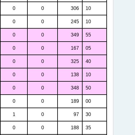
0
0
306
10
0
0
245
10
0
0
349
55
0
0
167
05
0
0
325
40
0
0
138
10
0
0
348
50
0
0
189
00
1
0
97
30
0
0
188
35