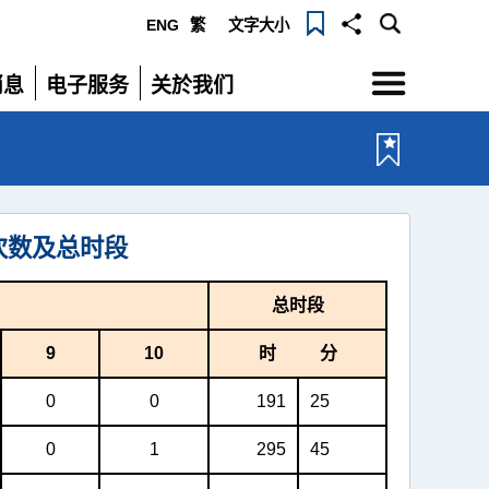
ENG
繁
文字大小
选
消息
电子服务
关於我们
单
展
展
开
开
次数及总时段
总时段
9
10
时 分
0
0
191
25
0
1
295
45