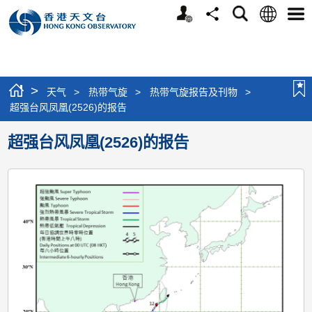
个
语
搜
分
选
人
言
寻
享
单
版
网
站
>
天气
>
热带气旋
>
热带气旋报告及刊物
>
超强台风凤凰(2526)的报告
超强台风凤凰(2526)的报告