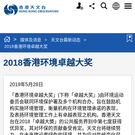
个
语
搜
分
选
人
言
寻
享
单
版
网
站
>
媒体及消息
>
天文台最新动态
>
2018香港环境卓越大奖
2018香港环境卓越大奖
2019年5月28日
「香港环境卓越大奖」(下称「卓越大奖」)由环境运动
委员会联同环境保护署及多个机构合办，旨在鼓励机
构实施环境管理，衡量机构在环境管理承诺的表现，
及表扬环境管理工作上有卓越表现之机构。香港天文
台在2018「卓越大奬」的公共服务界别中第七度获得
优异奖，其对环保的贡献备受肯定。天文台将继续努
力，在未来建设更绿色的环境，并为应对气候变化尽