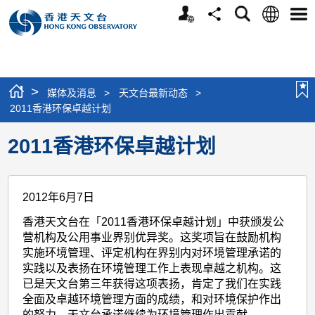
个
语
搜
分
选
人
言
寻
享
单
版
网
站
>
媒体及消息
>
天文台最新动态
>
2011香港环保卓越计划
2011香港环保卓越计划
2012年6月7日
香港天文台在「2011香港环保卓越计划」中获颁发公
营机构及公用事业界别优异奖。这奖项旨在鼓励机构
实施环境管理、评定机构在界别内对环境管理承诺的
实践以及表扬在环境管理工作上表现卓越之机构。这
已是天文台第三年获得这项表扬，肯定了我们在实践
全面及卓越环境管理方面的成绩，和对环境保护作出
的努力。天文台承诺继续为环境管理作出贡献。