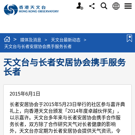
个
语
搜
分
选
人
言
寻
享
单
版
网
站
>
媒体及消息
>
天文台最新动态
>
天文台与长者安居协会携手服务长者
天文台与长者安居协会携手服务
长者
2015年6月1日
长者安居协会于2015年5月23日举行的社区参与嘉许典
礼上，向香港天文台颁发「2014年度卓越伙伴奖」，
以示嘉许。天文台多年来与长者安居协会携手合作服
务长者，双方除了合作研究天气对长者健康的影响
外，天文台亦定期为长者安居协会提供天气资讯，令