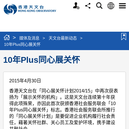
个
语
搜
分
选
人
言
寻
享
单
版
网
站
>
媒体及消息
>
天文台最新动态
>
10年Plus同心展关怀
10年Plus同心展关怀
2015年4月30日
香港天文台在「同心展关怀计划2014/15」中再次获表
扬为「展示关怀的机构」。这是天文台连续第十年获
得此项殊荣，亦因此首次获颁香港社会服务联会「10
年Plus同心展关怀」标志。香港社会服务联会所推行
的「同心展关怀计划」是要促进企业机构履行社会责
任，藉著关怀社群、关心员工及爱护环境，携手建设
共融社会。