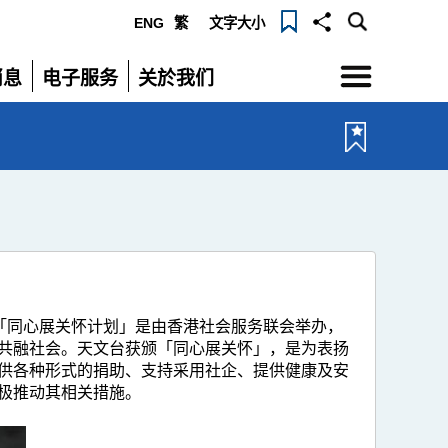
ENG
繁
文字大小
选
消息
电子服务
关於我们
单
展
展
开
开
。「同心展关怀计划」是由香港社会服务联会举办，
共融社会。天文台获颁「同心展关怀」，是为表扬
供各种形式的捐助、支持采用社企、提供健康及安
极推动其相关措施。