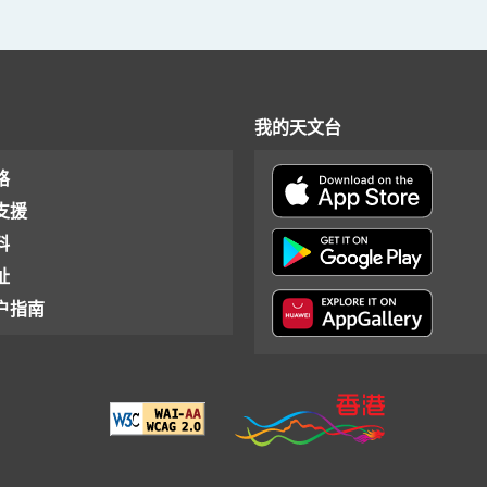
我的天文台
格
支援
料
址
户指南