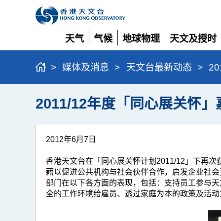
天气
气候
地球物理
天文及授时
展
展
展
展
开
开
开
开
>
媒体及消息
>
天文台最新动态
>
2
2011/12年度「同心展关怀」
2012年6月7日
香港天文台在「同心展关怀计划2011/12」下
藉以促进公共机构与社会伙伴合作，启发企业社会
部门在以下各方面的表现，包括：支持员工参与天
全的工作环境给雇员、透过家庭为本的政策及活动