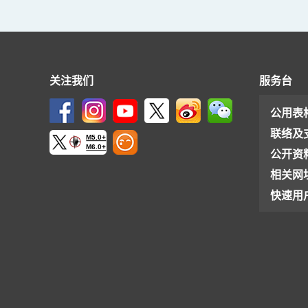
关注我们
服务台
公用表
联络及
M5.0+
M6.0+
公开资
相关网
快速用