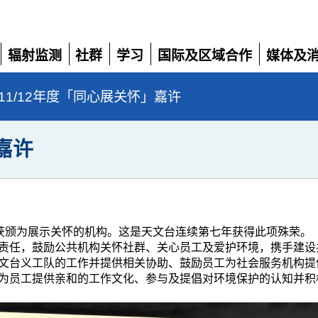
辐射监测
社群
学习
国际及区域合作
媒体及
展
展
展
展
展
开
开
开
开
开
011/12年度「同心展关怀」嘉许
嘉许
再次获颁为展示关怀的机构。这是天文台连续第七年获得此项殊荣
责任，鼓励公共机构关怀社群、关心员工及爱护环境，携手建设
文台义工队的工作并提供相关协助、鼓励员工为社会服务机构提
为员工提供亲和的工作文化、参与及提倡对环境保护的认知并积