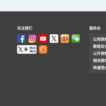
关注我们
服务台
公用表
联络及
M5.0+
M6.0+
公开资
相关网
快速用