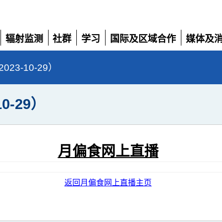
辐射监测
社群
学习
国际及区域合作
媒体及
展
展
展
展
展
开
开
开
开
开
3-10-29）
0-29）
月偏食网上直播
返回月偏食网上直播主页