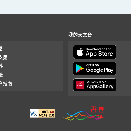
我的天文台
格
支援
料
址
户指南