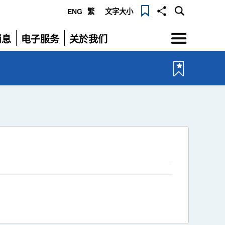
ENG
繁
文字大小
选
消息
电子服务
关於我们
单
展
展
开
开