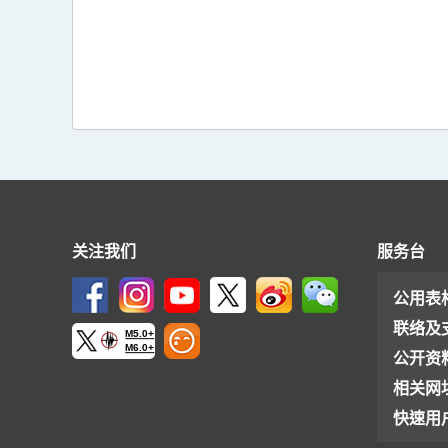
关注我们
服务台
公用表
联络及
M5.0+
M6.0+
公开资
相关网
快速用