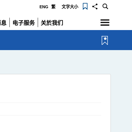
ENG
繁
文字大小
选
消息
电子服务
关於我们
单
展
展
开
开