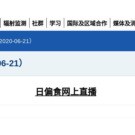
辐射监测
社群
学习
国际及区域合作
媒体及
展
展
展
展
展
开
开
开
开
开
0-06-21）
6-21）
日偏食网上直播