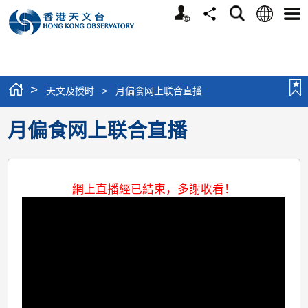
个
语
搜
分
选
人
言
寻
享
单
版
网
站
>
天文及授时
>
月偏食网上联合直播
月偏食网上联合直播
網上直播經已結束，多謝收看！