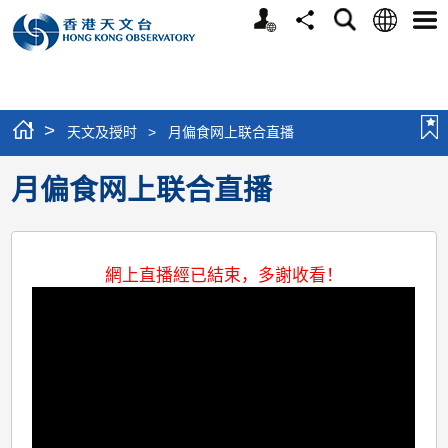
个
语
搜
分
选
人
言
寻
享
单
版
网
站
>
天文及授时
>
月偏食网上联合直播
月偏食网上联合直播
網上直播經已結束，多謝收看！