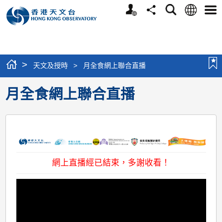
個
語
搜
分
選
人
言
尋
享
單
版
網
站
>
天文及授時
>
月全食網上聯合直播
月全食網上聯合直播
網上直播經已結束，多謝收看！