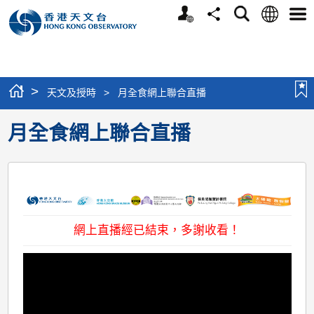
個
語
搜
分
選
人
言
尋
享
單
版
網
站
>
天文及授時
>
月全食網上聯合直播
月全食網上聯合直播
網上直播經已結束，多謝收看！