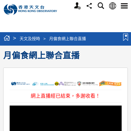
個
語
搜
分
選
人
言
尋
享
單
版
網
站
>
天文及授時
>
月偏食網上聯合直播
月偏食網上聯合直播
網上直播經已結束，多謝收看！