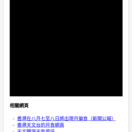
相關網頁
-
香港在八月七至八日將出現月偏食（新聞公報）
-
香港天文台的月食網頁
-
天文觀測天氣資訊