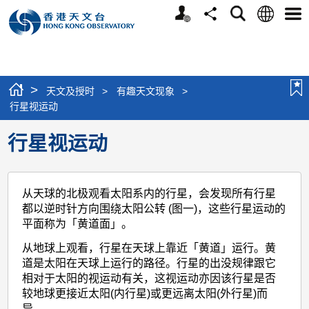
个
语
搜
分
选
人
言
寻
享
单
版
网
站
>
天文及授时
>
有趣天文现象
>
行星视运动
行星视运动
从天球的北极观看太阳系内的行星，会发现所有行星
都以逆时针方向围绕太阳公转 (图一)，这些行星运动的
平面称为「黄道面」。
从地球上观看，行星在天球上靠近「黄道」运行。黄
道是太阳在天球上运行的路径。行星的出没规律跟它
相对于太阳的视运动有关，这视运动亦因该行星是否
较地球更接近太阳(内行星)或更远离太阳(外行星)而
异。