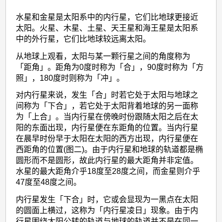
水星和金星是太阳系中的内行星，它们比地球更接近
太阳。火星、木星、土星、天王星和海王星是太阳系
中的外行星，它们比地球较远离太阳。
从地球上观看，太阳与某一颗行星之间的角度称为
「距角」。距角为0度时称为「合」，90度时称为「方
照」，180度时则称为「冲」。
对内行星来说，发生「合」时若它处于太阳与地球之
间称为「下合」，若它处于太阳背着地球的另一面称
为「上合」。当内行星在傍晚时份跟随太阳之后在太
阳的东面出现，内行星便在东距角的位置。当内行星
在晨早时份早于太阳在太阳的西方出现，内行星便在
西距角的位置(图二)。由于内行星和地球的轨道都是椭
圆形而不是圆形，故此内行星的最大距角并非定值。
水星的最大距角介乎18度至28度之间，而金星则介乎
47度至48度之间。
内行星发生「下合」时，它或会显现为一黑点在太阳
的圆面上横过，这称为「内行星凌日」现象。由于内
行星围绕太阳公转的轨道与地球的轨道并不是在同一