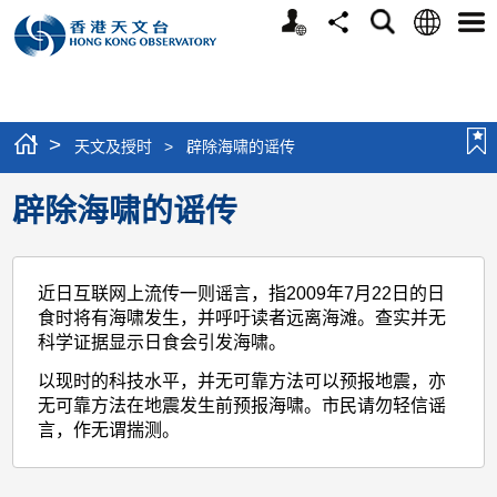
个
语
搜
分
选
人
言
寻
享
单
版
网
站
>
天文及授时
>
辟除海啸的谣传
辟除海啸的谣传
近日互联网上流传一则谣言，指
2009
年
7
月
22
日
的日
食时将有海啸发生，并呼吁读者远离海滩。查实并无
科学证据显示日食会引发海啸。
以现时的科技水平，并无可靠方法可以预报地震，亦
无可靠方法在地震发生前预报海啸。市民请勿轻信谣
言，作无谓揣测。