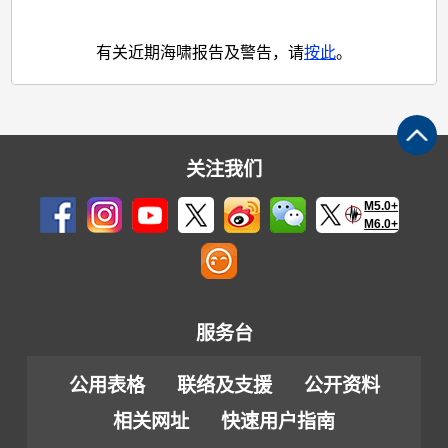
有关近期海啸报告及警告，请
按此
。
关注我们
M5.0+
M6.0+
服务台
公用表格
联络及支援
公开资料
相关网址
快速用户指南