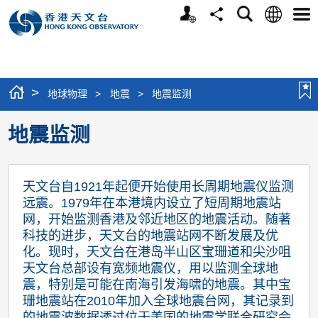
个
语
搜
分
选
人
言
寻
享
单
版
网
站
>
地球物理
>
地震
>
地震监测
地震监测
天文台自1921年起便开始使用长周期地震仪监测
远震。1979年在本港境内设立了短周期地震站
网，开始监测香港及邻近地区的地震活动。随著
科技的进步，天文台的地震站网不断发展及优
化。现时，天文台在港岛半山区宝珊道和尖沙咀
天文台总部设有宽频地震仪，用以监测全球地
震，特别是可能在南海引发海啸的地震。其中宝
珊地震站在2010年加入全球地震台网，其记录到
的地震波数据透过位于美国的地震学联合研究会