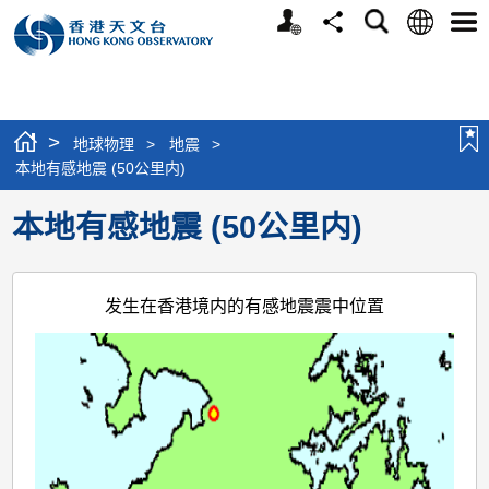
个
语
搜
分
选
人
言
寻
享
单
版
网
站
>
地球物理
>
地震
>
本地有感地震 (50公里内)
本地有感地震 (50公里内)
发生在香港境内的有感地震震中位置