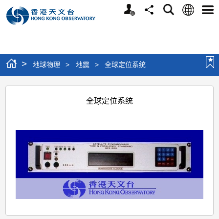
个
语
搜
分
选
人
言
寻
享
单
版
网
站
>
地球物理
>
地震
>
全球定位系统
全
全球定位系统
球
定
位
系
统