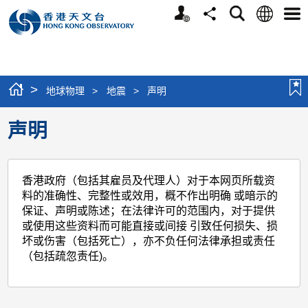
个
语
搜
分
选
人
言
寻
享
单
版
网
站
>
地球物理
>
地震
>
声明
声明
香港政府（包括其雇员及代理人）对于本网页所载资
料的准确性、完整性或效用，概不作出明确 或暗示的
保证、声明或陈述；在法律许可的范围内，对于提供
或使用这些资料而可能直接或间接 引致任何损失、损
坏或伤害（包括死亡），亦不负任何法律承担或责任
（包括疏忽责任)。