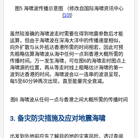
图5 海啸波传播示意图 （修改自国际海啸资讯中心
[
10
]）
虽然较准确的海啸波走时需要在得到地震参数后才能
运算，但由于海啸波在深海大洋中的传播速度相似，
向外扩散与从外抵达香港所需的时间相若，因此可预
先粗略估算海啸波从海中任何一点到香港大概所需的
传播时间。万一发生海啸，可在图6的海啸走时图点上
海啸源的位置，再从等走时线上粗略估计海啸的第一
波到达香港的时间。海啸波会以一连串的波浪呈现，
每5至60分钟再次出现，直至能量完全衰减。
图6 海啸波从任何一点与香港之间大概所需的传播时间
3. 备灾防灾措施及应对地震海啸
出发到外地前应先了解目的地的灾害风险，透过查阅