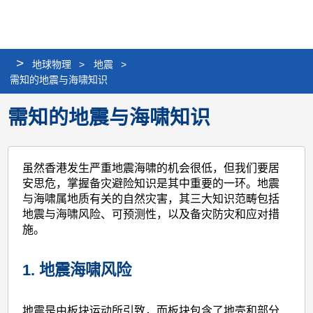
个
分
搜
语
选
人
享
寻
言
单
版
>
地球物理
>
地震
>
网
需知的地震与海啸知识
站
需知的地震与海啸知识
虽然香港发生严重地震海啸的机会很低，但我们要居
安思危，掌握备灾避险知识是其中重要的一环。地震
与海啸属地质有关的自然灾害，其三大知识范畴包括
地震与海啸风险、可预测性，以及备灾防灾和应对措
施。
1. 地震海啸风险
地震是由板块运动所引致，而板块包含了地壳和部分