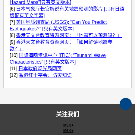
Hazard Maps”[只有英文版本]
[6]
日本气象厅长官解说有关地震预测的影片 [只有日语
版配有英文字幕]
[7]
美国地质调查局 (USGS): “Can You Predict
Earthquakes?” [只有英文版本]
[8]
香港天文台教育资源网页：「地震可以预测吗？」
[9]
香港天文台教育资源网页：「如何解读地震参
数？」
[10]
国际海啸资讯中心 (ITIC): “Tsunami Wave
Characteristics” [只有英文版本]
[11]
日本政府观光局网页
[12]
香港红十字会：防灾知识
关注我们
M5.0+
M6.0+