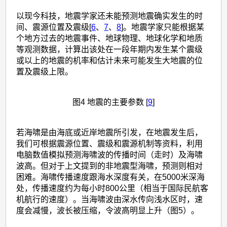
以现今科技，地震学家还未能预测地震确实发生的时
间、震源位置及震级[
6
、
7
、
8
]。地震学家只能根据某
个地方过去的地震事件、地球物理、地球化学和地质
等观测数据，计算出该处在一段年期内发生某个震级
或以上的地震的机率和估计未来可能发生大地震的位
置及震级上限。
图4 地震的主要参数 [
9
]
若海啸是由海底或近岸地震所引发，在地震发生后，
我们可根据震源位置、震级和震源机制等资料，利用
电脑数值模拟预测海啸波的传播时间（走时）及海啸
波高。但对于上文提到的非地震型海啸，预测则相对
困难。海啸传播速度跟海水深度有关，在5000米深海
处，传播速度约为每小时800公里（相当于国际民航客
机航行的速度）。当海啸波由深水传向浅水区时，速
度会减慢，波长被压缩，令波高明显上升（图5）。