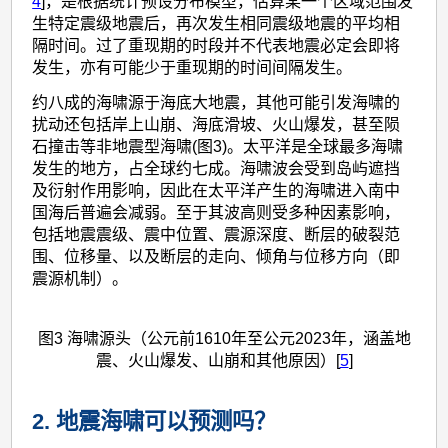
4
]，是根据统计预设分布模型，估算某一个区域范围发
生特定震级地震后，再次发生相同震级地震的平均相
隔时间。过了重现期的时段并不代表地震必定会即将
发生，亦有可能少于重现期的时间间隔发生。
约八成的海啸源于海底大地震，其他可能引发海啸的
扰动还包括岸上山崩、海底滑坡、火山爆发，甚至陨
石撞击等非地震型海啸(图3)。太平洋是全球最多海啸
发生的地方，占全球约七成。海啸波会受到岛屿遮挡
及衍射作用影响，因此在太平洋产生的海啸进入南中
国海后普遍会减弱。至于其波高则受多种因素影响，
包括地震震级、震中位置、震源深度、断层的破裂范
围、位移量、以及断层的走向、倾角与位移方向（即
震源机制）。
图3 海啸源头（公元前1610年至公元2023年，涵盖地
震、火山爆发、山崩和其他原因）[
5
]
2. 地震海啸可以预测吗？