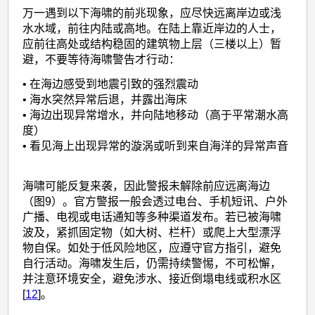
万一遇到以下海啸的前兆现象，应尽快远离岸边或浅
水水域，前往内陆或高地。在陆上靠近岸边的人士，
应前往高处或结构稳固的建筑物上层（三楼以上）暂
避，不要等待海啸警告才行动：
• 在海边感受到地震引致的强烈震动
• 海水突然异常后退，并露出海床
• 海边出现异常增水，并向陆地移动（高于平常潮水高
度）
• 看见海上出现异常的漩涡或听到来自海洋的异常声音
海啸可能反复来袭，因此警报未解除前应远离海边
（图9）。官方警报一般会透过电台、手机短讯、户外
广播、电视或电话通知等多种渠道发布。若已被海啸
波及，紧抓固定物（如大树、栏杆）或爬上大型漂浮
物自保。如处于低风险地区，应遵守官方指引，避免
自行活动。海啸发生后，仍需持续警惕，不可松懈，
并注意环境安全，避免涉水、接近倒塌电线或积水区
[
12
]。