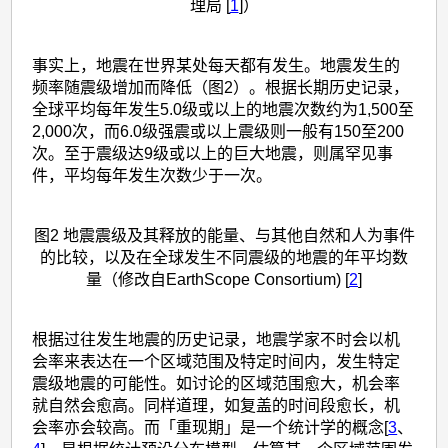
理局 [
1
]）
事实上，地震在世界某处每天都有发生。地震发生的
频率随震级增加而降低（图2）。根据长期历史记录，
全球平均每年发生5.0级或以上的地震次数约为1,500至
2,000次，而6.0级强震或以上震级则一般有150至200
次。至于震级达9级或以上的巨大地震，则属罕见事
件，平均每年发生次数少于一次。
图2 地震震级及其释放的能量、与其他自然和人为事件
的比较，以及在全球发生不同震级的地震的年平均数
量（修改自EarthScope Consortium) [
2
]
根据过往发生地震的历史记录，地震学家不时会以机
会率来表达在一个区域范围及特定时间内，发生特定
震级地震的可能性。如讨论的区域范围愈大，机会率
就自然会愈高。同样道理，如复盖的时间段愈长，机
会率亦会较高。而「重现期」是一个统计学的概念[
3
、