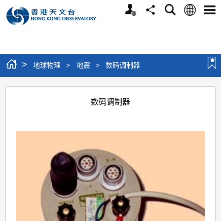
个
语
搜
分
选
人
言
寻
享
单
版
网
站
>
地球物理
>
地震
>
数码调制器
数
数码调制器
码
调
制
器