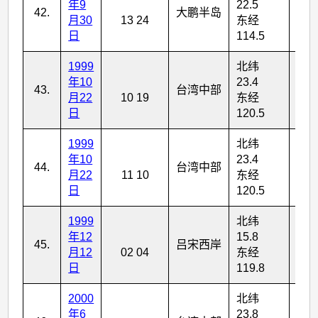
年9
22.5
42.
大鹏半岛
3
月30
13 24
东经
日
114.5
1999
北纬
年10
23.4
43.
台湾中部
5
月22
10 19
东经
日
120.5
1999
北纬
年10
23.4
44.
台湾中部
5
月22
11 10
东经
日
120.5
1999
北纬
年12
15.8
45.
吕宋西岸
7
月12
02 04
东经
日
119.8
2000
北纬
年6
23.8