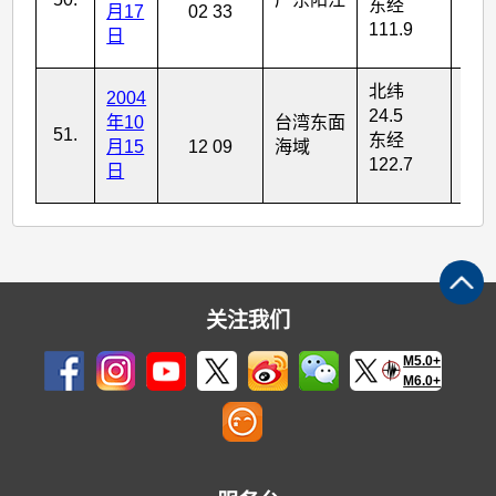
东经
月17
02 33
111.9
日
北纬
2004
24.5
年10
台湾东面
51.
6
东经
月15
12 09
海域
122.7
日
关注我们
M5.0+
M6.0+