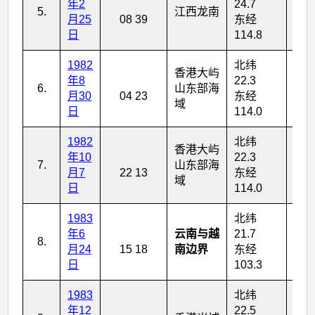
年2
24.7
5.
江西龙南
4
月25
08 39
东经
日
114.8
1982
北纬
香港大屿
年8
22.3
6.
山东部海
1
月30
04 23
东经
域
日
114.0
1982
北纬
香港大屿
年10
22.3
7.
山东部海
1
月7
22 13
东经
域
日
114.0
1983
北纬
年6
云南与越
21.7
8.
6
月24
15 18
南边界
东经
日
103.3
1983
北纬
年12
22.5