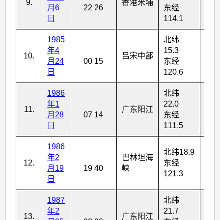
9.
香港米埔
1
月6
22 26
东经
日
114.1
1985
北纬
年4
15.3
10.
吕宋中部
6
月24
00 15
东经
日
120.6
1986
北纬
年1
22.0
11.
广东阳江
4
月28
07 14
东经
日
111.5
1986
北纬18.9
年2
巴林坦海
12.
东经
5
月19
19 40
峡
121.3
日
1987
北纬
年2
21.7
13.
广东阳江
4