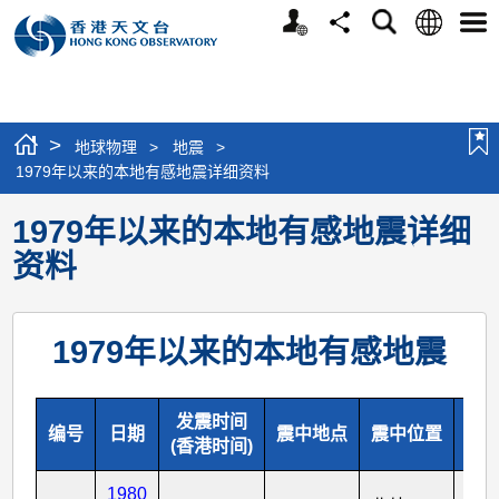
个
语
搜
分
选
人
言
寻
享
单
版
网
站
>
地球物理
>
地震
>
1979年以来的本地有感地震详细资料
1979年以来的本地有感地震详细
资料
1979年以来的本地有感地震
发震时间
编号
日期
震中地点
震中位置
地
(香港时间)
1980