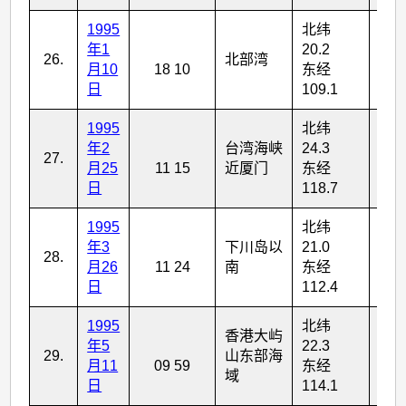
1995
北纬
年1
20.2
26.
北部湾
5
月10
18 10
东经
日
109.1
1995
北纬
年2
台湾海峡
24.3
27.
4
月25
11 15
近厦门
东经
日
118.7
1995
北纬
年3
下川岛以
21.0
28.
4
月26
11 24
南
东经
日
112.4
1995
北纬
香港大屿
年5
22.3
29.
山东部海
1
月11
09 59
东经
域
日
114.1