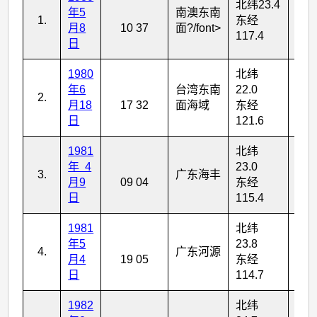
北纬23.4
年5
南澳东南
1.
东经
4
月8
10 37
面?/font>
117.4
日
1980
北纬
年6
台湾东南
22.0
2.
5
月18
17 32
面海域
东经
日
121.6
1981
北纬
年 4
23.0
3.
广东海丰
4
月9
09 04
东经
日
115.4
1981
北纬
年5
23.8
4.
广东河源
4
月4
19 05
东经
日
114.7
1982
北纬