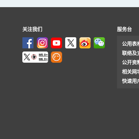
关注我们
服务台
公用表
联络及
M5.0+
M6.0+
公开资
相关网
快速用