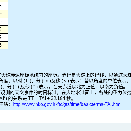
3
9
6
3
9
6
) 是太阳在天球赤道座标系统内的座标。赤经是天球上的经线，以通
( h )、分 ( m )及秒 ( s ) 表示；若以角度的单位表示，则 
分 ( ' ) 及秒 ( " ) 表示，在天赤道以北为正值，以南为负值。
水准面观测的天文事件的时间标准。在大地水准面上，各处的重力
关系是 TT = TAI + 32.184 秒。
连结：
http://www.hko.gov.hk/tc/gts/time/basicterms-TAI.htm