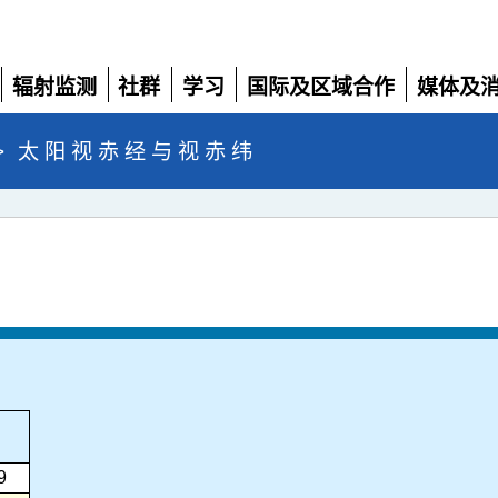
辐射监测
社群
学习
国际及区域合作
媒体及
展
展
展
展
展
开
开
开
开
开
>
太 阳 视 赤 经 与 视 赤 纬
9