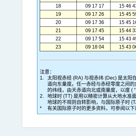
18
09 17 17
15 46 4
19
09 17 26
15 45 5
20
09 17 36
15 45 1
21
09 17 45
15 44 3
22
09 17 54
15 43 4
23
09 18 04
15 43 0
注意：
1.
太阳视赤经 (RA) 与视赤纬 (Dec
道向东量度。任一赤经与赤经零度之间的角度，以时 
的纬线，由天赤道向北或南量度，以度 ( ° )、
2.
地球时 (TT) 是用以精密计算从大地
地球的不规则自转影响，与国际原子时 (TAI*) 的
*
有关国际原子时的更多资料，可参阅以下