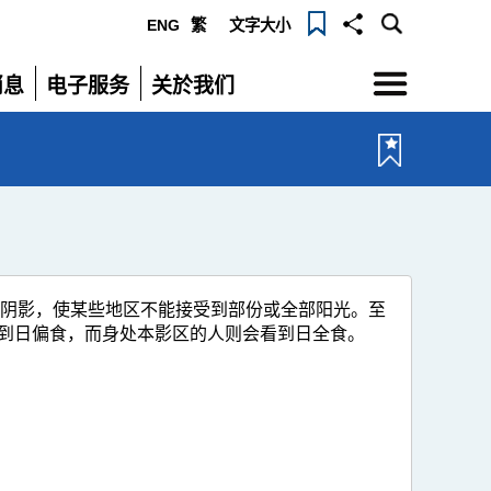
ENG
繁
文字大小
选
消息
电子服务
关於我们
单
展
展
开
开
成阴影，使某些地区不能接受到部份或全部阳光。至
到日偏食，而身处本影区的人则会看到日全食。