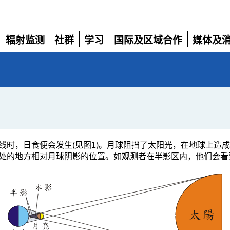
辐射监测
社群
学习
国际及区域合作
媒体及
展
展
展
展
展
开
开
开
开
开
线时，日食便会发生(见图1)。月球阻挡了太阳光，在地球上造
处的地方相对月球阴影的位置。如观测者在半影区内，他们会看