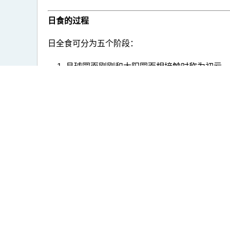
日食的过程
日全食可分为五个阶段：
月球圆面刚刚和太阳圆面相接触时称为初亏
初亏以后，月球和太阳两圆面相内切称为食
月球圆面中心和太阳圆面中心最近时称为食
月球圆面和太阳圆面第二次内切称为生光，
生光以后，月球圆面和太阳圆面第二次外切
日环食没有食既和生光，而有环食始和环食终。日
有关图片请按此处: