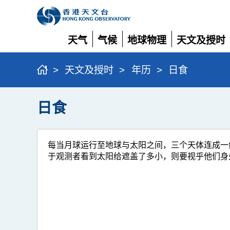
天气
气候
地球物理
天文及授时
展
展
展
展
开
开
开
开
>
天文及授时
>
年历
>
日食
日食
每当月球运行至地球与太阳之间，三个天体连成一
于观测者看到太阳给遮盖了多小，则要视乎他们身