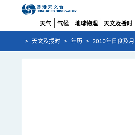
天气
气候
地球物理
天文及授时
展
展
展
展
开
开
开
开
>
天文及授时
>
年历
>
2010年日食及
2010
年
日
食
及
月
食
资