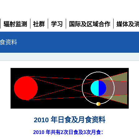
辐射监测
社群
学习
国际及区域合作
媒体及
展
展
展
展
展
开
开
开
开
开
月食资料
2010 年日食及月食资料
2010 年共有2次日食及3次月食：