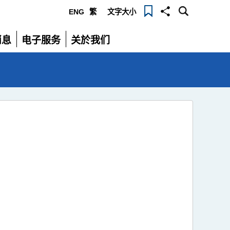
ENG
繁
文字大小
选
消息
电子服务
关於我们
单
展
展
开
开