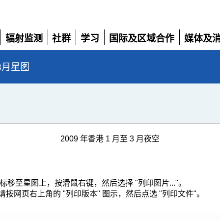
辐射监测
社群
学习
国际及区域合作
媒体及
展
展
展
展
展
开
开
开
开
开
3月星图
2009 年香港 1 月至 3 月夜空
.0，请将滑鼠游标移至星图上，按滑鼠右键，然后选择 "列印图片..."。
refox 2.0，请按网页右上角的 "列印版本" 图示，然后点选 "列印文件"。