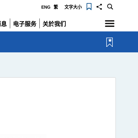
ENG
繁
文字大小
选
消息
电子服务
关於我们
单
展
展
开
开