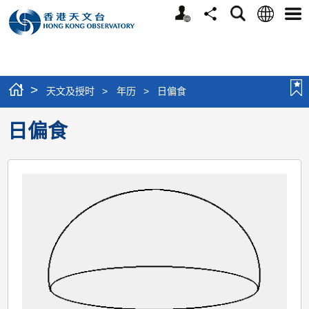
个
语
搜
分
选
人
言
寻
享
单
版
网
站
>
天文及授时
>
年历
>
日偏食
日偏食